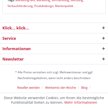
Tags:
Marketing-Mix
,
Marketing
,
Vermarktung
,
Werbung
,
Verkaufsförderung
,
Produktdesign
,
Markenpolitik
Klick... klick...
Service
Informationen
Newsletter
* Alle Preise verstehen sich zzgl. Mehrwertsteuer und ggf.
Nachnahmegebühren, wenn nicht anders beschrieben
Reseller werden
Werbemix der Woche
Blog
Die Werbeagentur
Diese Website verwendet Cookies, um Ihnen die bestmögliche
Discountagentur Medien- & Werbeagentur aus Helmstedt Copyright
Funktionalität bieten zu können.
Mehr Informationen
© 2024 - Alle Rechte vorbehalten