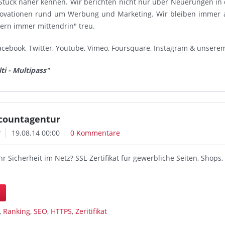
Stück näher kennen. Wir berichten nicht nur über Neuerungen in
novationen rund um Werbung und Marketing. Wir bleiben immer 
dern immer mittendrin" treu.
acebook, Twitter, Youtube, Vimeo, Foursquare, Instagram & unsere
ti - Multipass"
scountagentur
r
19.08.14 00:00
0 Kommentare
 Sicherheit im Netz? SSL-Zertifikat für gewerbliche Seiten, Shops
n
,
Ranking
,
SEO
,
HTTPS
,
Zeritifikat