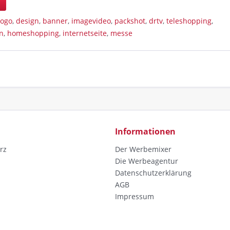
n
logo
,
design
,
banner
,
imagevideo
,
packshot
,
drtv
,
teleshopping
,
n
,
homeshopping
,
internetseite
,
messe
Informationen
rz
Der Werbemixer
Die Werbeagentur
Datenschutzerklärung
AGB
Impressum