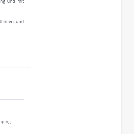
ung und mit
tfilmen und
pping.