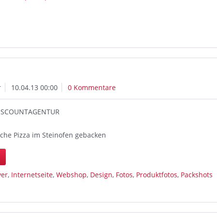
r
10.04.13 00:00
0 Kommentare
 DISCOUNTAGENTUR
ische Pizza im Steinofen gebacken
n
yer
,
Internetseite
,
Webshop
,
Design
,
Fotos
,
Produktfotos
,
Packshots