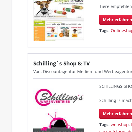
Tiere empfehlen 
Mehr erfahre
Tags:
Onlinesho
Schilling´s Shop & TV
Von: Discountagentur Medien- und Werbeagentu
SCHILLINGS-SH
Schilling´s mac
Mehr erfahre
Tags:
webshop
,
verkaufsfernseh