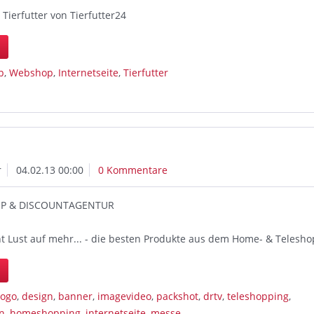
Tierfutter von Tierfutter24
n
p
,
Webshop
,
Internetseite
,
Tierfutter
r
04.02.13 00:00
0 Kommentare
OP & DISCOUNTAGENTUR
ht Lust auf mehr... - die besten Produkte aus dem Home- & Telesho
n
logo
,
design
,
banner
,
imagevideo
,
packshot
,
drtv
,
teleshopping
,
n
,
homeshopping
,
internetseite
,
messe