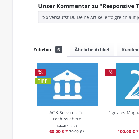
Unser Kommentar zu "Responsive T
"So verkaufst Du Deine Artikel erfolgreich au
Zubehör
6
Ähnliche Artikel
Kunden 
TIPP
AGB-Service - Für
Digitales Magaz
rechtssichere
Onlinepräsenzen
Inhalt
1 Stück
60,00 € *
100,00 € *
70,00 € *