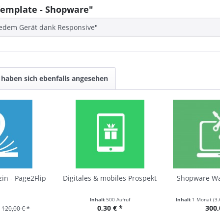
emplate - Shopware"
f jedem Gerät dank Responsive"
haben sich ebenfalls angesehen
in - Page2Flip
Digitales & mobiles Prospekt
Shopware Wa
Inhalt
500 Aufruf
Inhalt
1 Monat
(
3.
0,30 € *
300,
120,00 € *