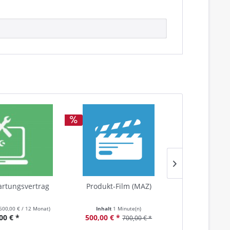
rtungsvertrag
Produkt-Film (MAZ)
Packs
600,00 €
/ 12 Monat)
Inhalt
1 Minute(n)
Inha
00 € *
500,00 € *
ab 20,00
700,00 € *