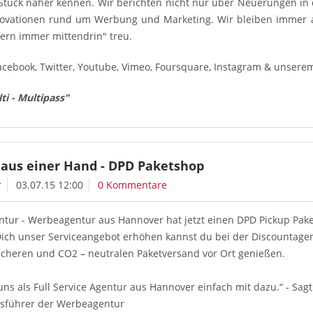
Stück näher kennen. Wir berichten nicht nur über Neuerungen in
novationen rund um Werbung und Marketing. Wir bleiben immer 
dern immer mittendrin" treu.
acebook, Twitter, Youtube, Vimeo, Foursquare, Instagram & unsere
ti - Multipass"
aus einer Hand - DPD Paketshop
r
03.07.15 12:00
0 Kommentare
ntur - Werbeagentur aus Hannover hat jetzt einen DPD Pickup Pake
 Dich unser Serviceangebot erhöhen kannst du bei der Discountagen
 sicheren und CO2 – neutralen Paketversand vor Ort genießen.
uns als Full Service Agentur aus Hannover einfach mit dazu.“ - Sagt
tsführer der Werbeagentur