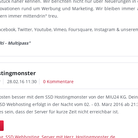
Stück näher kennen. Wir berichten nicht nur über Neuerungen in
novationen rund um Werbung und Marketing. Wir bleiben immer 
dern immer mittendrin" treu.
acebook, Twitter, Youtube, Vimeo, Foursquare, Instagram & unsere
ti - Multipass"
ostingmonster
r
28.02.16 11:30
0 Kommentare
osten besser mit dem SSD Hostingmonster von der MIU24 KG. Dei
SD Webhosting erfolgt in der Nacht vom 02. - 03. März 2016 ab 21
es sein, dass der Server für kurze Zeit nicht erreichbar ist.
n
ng
,
SSD Webhosting
,
Server mit Herz
,
Hostingmonster.de