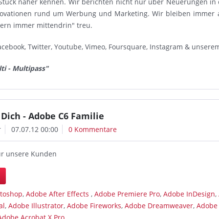
Stück näher kennen. Wir berichten nicht nur über Neuerungen in
novationen rund um Werbung und Marketing. Wir bleiben immer 
dern immer mittendrin" treu.
acebook, Twitter, Youtube, Vimeo, Foursquare, Instagram & unsere
ti - Multipass"
ich - Adobe C6 Familie
r
07.07.12 00:00
0 Kommentare
ür unsere Kunden
n
toshop
,
Adobe After Effects
,
Adobe Premiere Pro
,
Adobe InDesign
,
al
,
Adobe Illustrator
,
Adobe Fireworks
,
Adobe Dreamweaver
,
Adobe
Adobe Acrobat X Pro