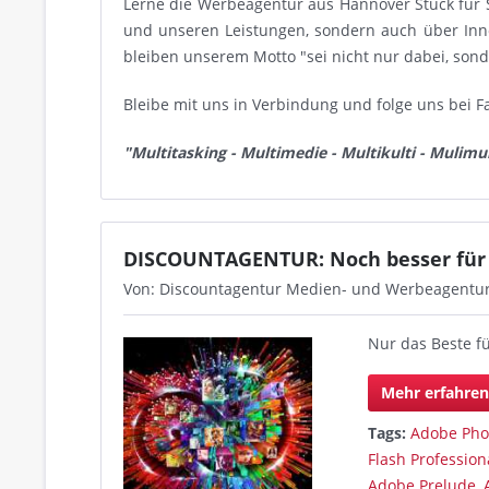
Lerne die Werbeagentur aus Hannover Stück für 
und unseren Leistungen, sondern auch über In
bleiben unserem Motto "sei nicht nur dabei, son
Bleibe mit uns in Verbindung und folge uns bei F
"Multitasking - Multimedie - Multikulti - Mulimul
DISCOUNTAGENTUR: Noch besser für D
Von: Discountagentur Medien- und Werbeagentu
Nur das Beste f
Mehr erfahre
Tags:
Adobe Pho
Flash Profession
Adobe Prelude
,