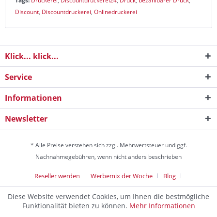
Tags:
Druckerei
,
Discountdruckerei24
,
Druck
,
bezahlbarer Druck
,
Discount
,
Discountdruckerei
,
Onlinedruckerei
Klick... klick...
Service
Informationen
Newsletter
* Alle Preise verstehen sich zzgl. Mehrwertsteuer und ggf.
Nachnahmegebühren, wenn nicht anders beschrieben
Reseller werden
Werbemix der Woche
Blog
Die Werbeagentur
Diese Website verwendet Cookies, um Ihnen die bestmögliche
Discountagentur Medien- & Werbeagentur aus Helmstedt Copyright
Funktionalität bieten zu können.
Mehr Informationen
© 2024 - Alle Rechte vorbehalten