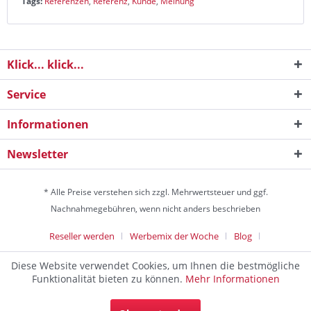
Tags:
Referenzen
,
Referenz
,
Kunde
,
Meinung
Klick... klick...
Service
Informationen
Newsletter
* Alle Preise verstehen sich zzgl. Mehrwertsteuer und ggf.
Nachnahmegebühren, wenn nicht anders beschrieben
Reseller werden
Werbemix der Woche
Blog
Die Werbeagentur
Diese Website verwendet Cookies, um Ihnen die bestmögliche
Discountagentur Medien- & Werbeagentur aus Helmstedt Copyright
Funktionalität bieten zu können.
Mehr Informationen
© 2024 - Alle Rechte vorbehalten
Die Werbeagentur und Marketingagentur zum Festpreis. Die