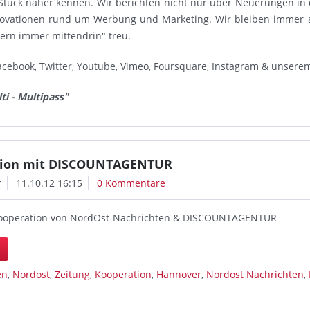
Stück näher kennen. Wir berichten nicht nur über Neuerungen in
novationen rund um Werbung und Marketing. Wir bleiben immer 
dern immer mittendrin" treu.
acebook, Twitter, Youtube, Vimeo, Foursquare, Instagram & unsere
ti - Multipass"
tion mit DISCOUNTAGENTUR
r
11.10.12 16:15
0 Kommentare
 Kooperation von NordOst-Nachrichten & DISCOUNTAGENTUR
n
en
,
Nordost
,
Zeitung
,
Kooperation
,
Hannover
,
Nordost Nachrichten
,