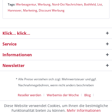
Tags:
Werbeagentur
,
Werbung
,
Nord-Ost Nachrichten
,
Bothfeld
,
List
,
Hannover
,
Marketing
,
Discount Werbung
Klick... klick...
Service
Informationen
Newsletter
* Alle Preise verstehen sich zzgl. Mehrwertsteuer und ggf.
Nachnahmegebühren, wenn nicht anders beschrieben
Reseller werden
Werbemix der Woche
Blog
Die Werbeagentur
Diese Website verwendet Cookies, um Ihnen die bestmögliche
Discountagentur Medien- & Werbeagentur aus Helmstedt Copyright
Funktionalität bieten zu können.
Mehr Informationen