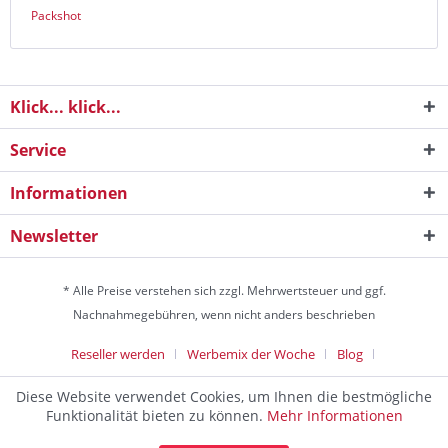
Packshot
Klick... klick...
Service
Informationen
Newsletter
* Alle Preise verstehen sich zzgl. Mehrwertsteuer und ggf.
Nachnahmegebühren, wenn nicht anders beschrieben
Reseller werden
Werbemix der Woche
Blog
Die Werbeagentur
Diese Website verwendet Cookies, um Ihnen die bestmögliche
Discountagentur Medien- & Werbeagentur aus Helmstedt Copyright
Funktionalität bieten zu können.
Mehr Informationen
© 2024 - Alle Rechte vorbehalten