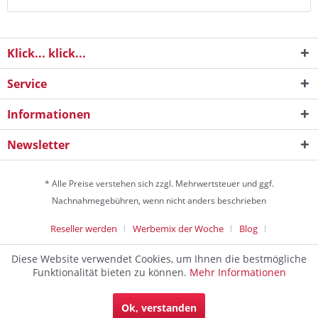
Klick... klick...
Service
Informationen
Newsletter
* Alle Preise verstehen sich zzgl. Mehrwertsteuer und ggf.
Nachnahmegebühren, wenn nicht anders beschrieben
Reseller werden
Werbemix der Woche
Blog
Die Werbeagentur
Diese Website verwendet Cookies, um Ihnen die bestmögliche
Discountagentur Medien- & Werbeagentur aus Helmstedt Copyright
Funktionalität bieten zu können.
Mehr Informationen
© 2024 - Alle Rechte vorbehalten
Die Werbeagentur und Marketingagentur zum Festpreis. Die
Ok, verstanden
Helmstedt Werbeagentur für Klein- & Mittelstandsunternehmen.