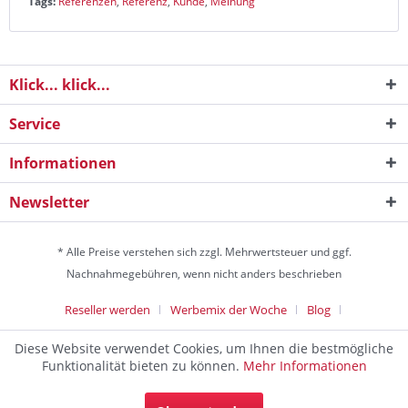
Tags:
Referenzen
,
Referenz
,
Kunde
,
Meinung
Klick... klick...
Service
Informationen
Newsletter
* Alle Preise verstehen sich zzgl. Mehrwertsteuer und ggf.
Nachnahmegebühren, wenn nicht anders beschrieben
Reseller werden
Werbemix der Woche
Blog
Die Werbeagentur
Diese Website verwendet Cookies, um Ihnen die bestmögliche
Discountagentur Medien- & Werbeagentur aus Helmstedt Copyright
Funktionalität bieten zu können.
Mehr Informationen
© 2024 - Alle Rechte vorbehalten
Die Werbeagentur und Marketingagentur zum Festpreis. Die