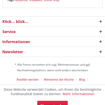
Tags:
Response
,
Shopware
,
Online Shop
Klick... klick...
Service
Informationen
Newsletter
* Alle Preise verstehen sich zzgl. Mehrwertsteuer und ggf.
Nachnahmegebühren, wenn nicht anders beschrieben
Reseller werden
Werbemix der Woche
Blog
Die Werbeagentur
Diese Website verwendet Cookies, um Ihnen die bestmögliche
Discountagentur Medien- & Werbeagentur aus Helmstedt Copyright
Funktionalität bieten zu können.
Mehr Informationen
© 2024 - Alle Rechte vorbehalten
Die Werbeagentur und Marketingagentur zum Festpreis. Die