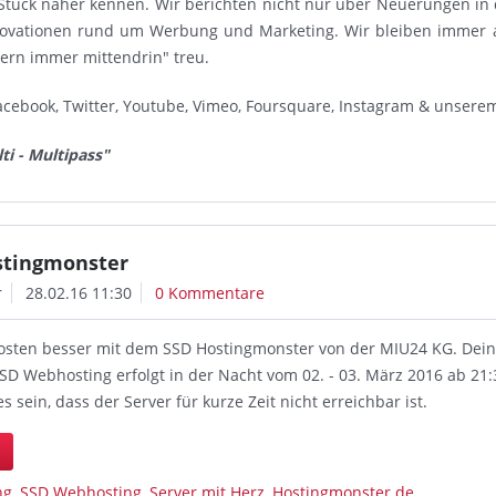
Stück näher kennen. Wir berichten nicht nur über Neuerungen in
novationen rund um Werbung und Marketing. Wir bleiben immer 
dern immer mittendrin" treu.
acebook, Twitter, Youtube, Vimeo, Foursquare, Instagram & unsere
ti - Multipass"
ostingmonster
r
28.02.16 11:30
0 Kommentare
osten besser mit dem SSD Hostingmonster von der MIU24 KG. Dei
SD Webhosting erfolgt in der Nacht vom 02. - 03. März 2016 ab 21
es sein, dass der Server für kurze Zeit nicht erreichbar ist.
n
ng
,
SSD Webhosting
,
Server mit Herz
,
Hostingmonster.de