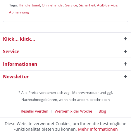
Tags:
Händlerbund
,
Onlinehandel
,
Service
,
Sicherheit
,
AGB-Service
,
Abmahnung
Klick... klick...
Service
Informationen
Newsletter
* Alle Preise verstehen sich zzgl. Mehrwertsteuer und ggf.
Nachnahmegebühren, wenn nicht anders beschrieben
Reseller werden
Werbemix der Woche
Blog
Die Werbeagentur
Diese Website verwendet Cookies, um Ihnen die bestmögliche
Discountagentur Medien- & Werbeagentur aus Helmstedt Copyright
Funktionalität bieten zu können.
Mehr Informationen