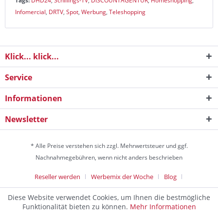
Tags:
DHD24
,
Schillings-TV
,
DISCOUNTAGENTUR
,
Homeshopping
,
Infomercial
,
DRTV
,
Spot
,
Werbung
,
Teleshopping
Klick... klick...
Service
Informationen
Newsletter
* Alle Preise verstehen sich zzgl. Mehrwertsteuer und ggf.
Nachnahmegebühren, wenn nicht anders beschrieben
Reseller werden
Werbemix der Woche
Blog
Die Werbeagentur
Diese Website verwendet Cookies, um Ihnen die bestmögliche
Discountagentur Medien- & Werbeagentur aus Helmstedt Copyright
Funktionalität bieten zu können.
Mehr Informationen
© 2024 - Alle Rechte vorbehalten