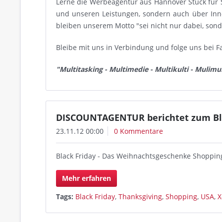
Lerne die Werbeagentur aus Hannover Stück für 
und unseren Leistungen, sondern auch über In
bleiben unserem Motto "sei nicht nur dabei, son
Bleibe mit uns in Verbindung und folge uns bei F
"Multitasking - Multimedie - Multikulti - Mulimul
DISCOUNTAGENTUR berichtet zum Bla
23.11.12 00:00
0 Kommentare
Black Friday - Das Weihnachtsgeschenke Shoppin
Mehr erfahren
Tags:
Black Friday
,
Thanksgiving
,
Shopping
,
USA
,
X