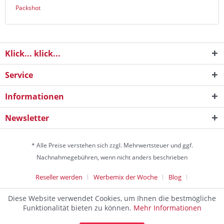
Packshot
Klick... klick...
Service
Informationen
Newsletter
* Alle Preise verstehen sich zzgl. Mehrwertsteuer und ggf.
Nachnahmegebühren, wenn nicht anders beschrieben
Reseller werden
Werbemix der Woche
Blog
Die Werbeagentur
Diese Website verwendet Cookies, um Ihnen die bestmögliche
Discountagentur Medien- & Werbeagentur aus Helmstedt Copyright
Funktionalität bieten zu können.
Mehr Informationen
© 2024 - Alle Rechte vorbehalten