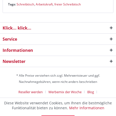
Tags:
Schreibtisch
,
Arbeitskraft
,
freier Schreibtisch
Klick... klick...
Service
Informationen
Newsletter
* Alle Preise verstehen sich zzgl. Mehrwertsteuer und ggf.
Nachnahmegebühren, wenn nicht anders beschrieben
Reseller werden
Werbemix der Woche
Blog
Die Werbeagentur
Diese Website verwendet Cookies, um Ihnen die bestmögliche
Discountagentur Medien- & Werbeagentur aus Helmstedt Copyright
Funktionalität bieten zu können.
Mehr Informationen
© 2024 - Alle Rechte vorbehalten