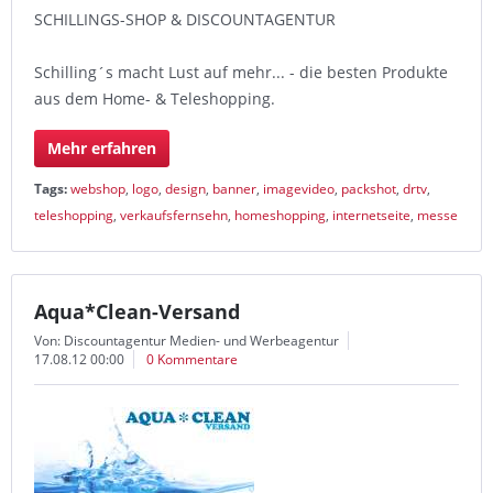
SCHILLINGS-SHOP & DISCOUNTAGENTUR
Schilling´s macht Lust auf mehr... - die besten Produkte
aus dem Home- & Teleshopping.
Mehr erfahren
Tags:
webshop
,
logo
,
design
,
banner
,
imagevideo
,
packshot
,
drtv
,
teleshopping
,
verkaufsfernsehn
,
homeshopping
,
internetseite
,
messe
Aqua*Clean-Versand
Von: Discountagentur Medien- und Werbeagentur
17.08.12 00:00
0 Kommentare