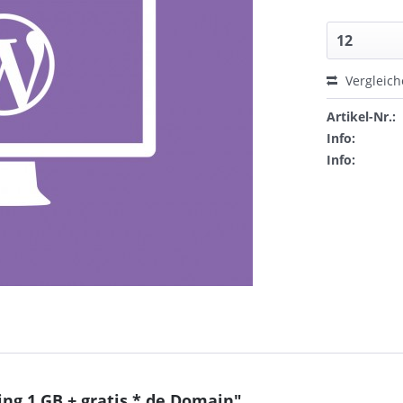
Vergleic
Artikel-Nr.:
Info:
Info:
ng 1 GB + gratis *.de Domain"