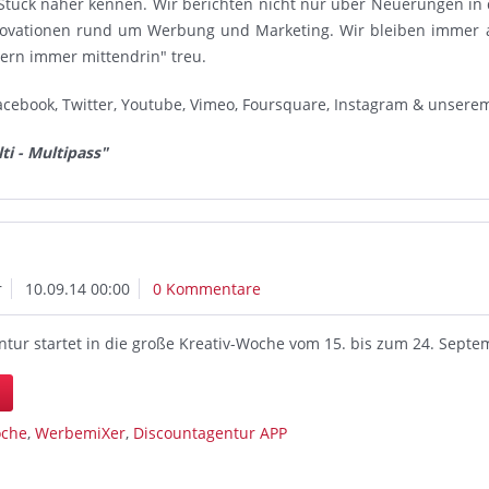
Stück näher kennen. Wir berichten nicht nur über Neuerungen in
novationen rund um Werbung und Marketing. Wir bleiben immer 
dern immer mittendrin" treu.
acebook, Twitter, Youtube, Vimeo, Foursquare, Instagram & unsere
ti - Multipass"
r
10.09.14 00:00
0 Kommentare
ntur startet in die große Kreativ-Woche vom 15. bis zum 24. Sept
n
oche
,
WerbemiXer
,
Discountagentur APP