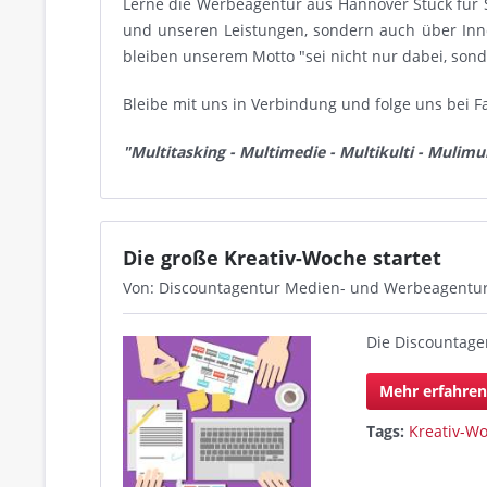
Lerne die Werbeagentur aus Hannover Stück für 
und unseren Leistungen, sondern auch über In
bleiben unserem Motto "sei nicht nur dabei, son
Bleibe mit uns in Verbindung und folge uns bei F
"Multitasking - Multimedie - Multikulti - Mulimul
Die große Kreativ-Woche startet
Von: Discountagentur Medien- und Werbeagentu
Die Discountage
Mehr erfahre
Tags:
Kreativ-W