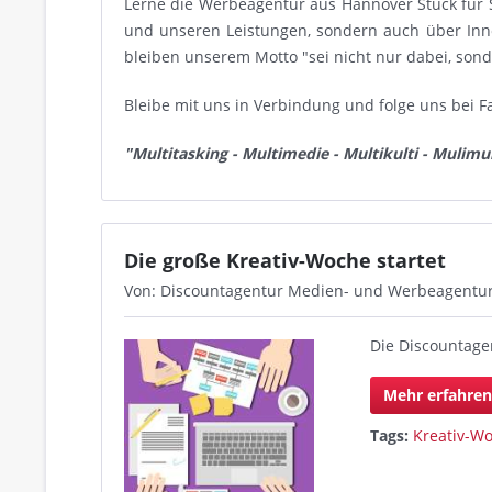
Lerne die Werbeagentur aus Hannover Stück für 
und unseren Leistungen, sondern auch über In
bleiben unserem Motto "sei nicht nur dabei, son
Bleibe mit uns in Verbindung und folge uns bei F
"Multitasking - Multimedie - Multikulti - Mulimul
Die große Kreativ-Woche startet
Von: Discountagentur Medien- und Werbeagentu
Die Discountage
Mehr erfahre
Tags:
Kreativ-W