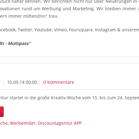
Stück näher kennen. Wir berichten nicht nur über Neuerungen in
novationen rund um Werbung und Marketing. Wir bleiben immer 
dern immer mittendrin" treu.
acebook, Twitter, Youtube, Vimeo, Foursquare, Instagram & unsere
ti - Multipass"
r
10.09.14 00:00
0 Kommentare
ntur startet in die große Kreativ-Woche vom 15. bis zum 24. Sept
n
oche
,
WerbemiXer
,
Discountagentur APP