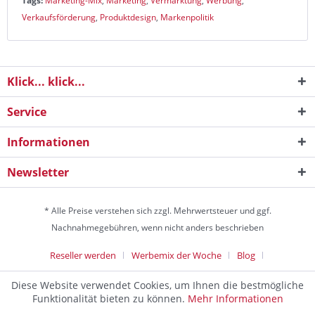
Tags:
Marketing-Mix
,
Marketing
,
Vermarktung
,
Werbung
,
Verkaufsförderung
,
Produktdesign
,
Markenpolitik
Klick... klick...
Service
Informationen
Newsletter
* Alle Preise verstehen sich zzgl. Mehrwertsteuer und ggf.
Nachnahmegebühren, wenn nicht anders beschrieben
Reseller werden
Werbemix der Woche
Blog
Die Werbeagentur
Diese Website verwendet Cookies, um Ihnen die bestmögliche
Discountagentur Medien- & Werbeagentur aus Helmstedt Copyright
Funktionalität bieten zu können.
Mehr Informationen
© 2024 - Alle Rechte vorbehalten