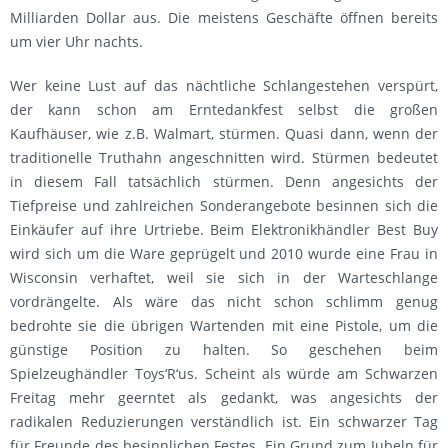
Milliarden Dollar aus. Die meistens Geschäfte öffnen bereits
um vier Uhr nachts.
Wer keine Lust auf das nächtliche Schlangestehen verspürt,
der kann schon am Erntedankfest selbst die großen
Kaufhäuser, wie z.B. Walmart, stürmen. Quasi dann, wenn der
traditionelle Truthahn angeschnitten wird. Stürmen bedeutet
in diesem Fall tatsächlich stürmen. Denn angesichts der
Tiefpreise und zahlreichen Sonderangebote besinnen sich die
Einkäufer auf ihre Urtriebe. Beim Elektronikhändler Best Buy
wird sich um die Ware geprügelt und 2010 wurde eine Frau in
Wisconsin verhaftet, weil sie sich in der Warteschlange
vordrängelte. Als wäre das nicht schon schlimm genug
bedrohte sie die übrigen Wartenden mit eine Pistole, um die
günstige Position zu halten. So geschehen beim
Spielzeughändler Toys‘R‘us. Scheint als würde am Schwarzen
Freitag mehr geerntet als gedankt, was angesichts der
radikalen Reduzierungen verständlich ist. Ein schwarzer Tag
für Freunde des besinnlichen Festes. Ein Grund zum Jubeln für