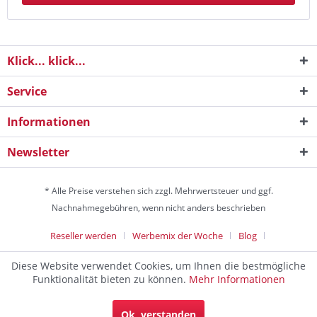
Klick... klick...
Service
Informationen
Newsletter
* Alle Preise verstehen sich zzgl. Mehrwertsteuer und ggf.
Nachnahmegebühren, wenn nicht anders beschrieben
Reseller werden
Werbemix der Woche
Blog
Die Werbeagentur
Diese Website verwendet Cookies, um Ihnen die bestmögliche
Discountagentur Medien- & Werbeagentur aus Helmstedt Copyright
Funktionalität bieten zu können.
Mehr Informationen
© 2024 - Alle Rechte vorbehalten
Die Werbeagentur und Marketingagentur zum Festpreis. Die
Ok, verstanden
Helmstedt Werbeagentur für Klein- & Mittelstandsunternehmen.