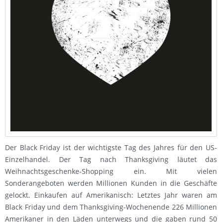
Der Black Friday ist der wichtigste Tag des Jahres für den US-
Einzelhandel. Der Tag nach Thanksgiving läutet das
Weihnachtsgeschenke-Shopping ein. Mit vielen
Sonderangeboten werden Millionen Kunden in die Geschäfte
gelockt. Einkaufen auf Amerikanisch: Letztes Jahr waren am
Black Friday und dem Thanksgiving-Wochenende 226 Millionen
Amerikaner in den Läden unterwegs und die gaben rund 50