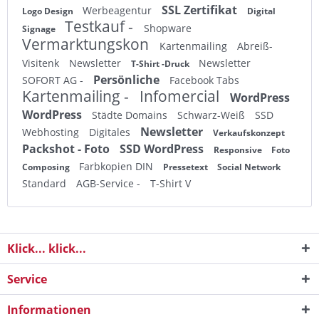
SSL Zertifikat
Werbeagentur
Logo Design
Digital
Testkauf -
Shopware
Signage
Vermarktungskon
Kartenmailing
Abreiß-
Visitenk
Newsletter
Newsletter
T-Shirt -Druck
Persönliche
SOFORT AG -
Facebook Tabs
Kartenmailing -
Infomercial
WordPress
WordPress
Städte Domains
Schwarz-Weiß
SSD
Newsletter
Webhosting
Digitales
Verkaufskonzept
Packshot - Foto
SSD WordPress
Responsive
Foto
Farbkopien DIN
Composing
Pressetext
Social Network
Standard
AGB-Service -
T-Shirt V
Klick... klick...
Service
Informationen